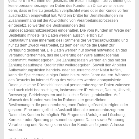
geschieht im Rahmen der gesetzlichen Bestimmungen. Der Anbieter gibt
keine personenbezogenen Daten des Kunden an Dritte weiter, es sei
denn, dass er hierzu gesetzlich verpflichtet wäre oder der Kunde vorher
ausdrücklich eingewilligt hat. Wird ein Dritter für Dienstleistungen im
Zusammenhang mit der Abwicklung von Verarbeitungsprozessen
eingesetzt, so werden die Bestimmungen des
Bundesdatenschutzgesetzes eingehalten. Die vom Kunden im Wege der
Bestellung mitgeteilten Daten werden ausschließlich zur
Kontaktaufnahme innerhalb des Rahmens der Vertragsabwicklung und
nur zu dem Zweck verarbeitet, zu dem der Kunde die Daten zur
Verfügung gestellt hat. Die Daten werden nur soweit notwendig an das
Versandunternehmen, das die Lieferung der Ware auftragsgemäß
übernimmt, weitergegeben. Die Zahlungsdaten werden an das mit der
Zahlung beauftragte Kreditinstitut weitergegeben. Soweit den Anbieter
Aufbewahrungsfristen handels- oder steuerrechtlicher Natur treffen,
kann die Speicherung einiger Daten bis zu zehn Jahre dauern. Während
des Besuchs im Internet-Shop des Anbieters werden anonymisierte
Daten, die keine Rückschlüssen auf personenbezogene Daten zulassen
und auch nicht beabsichtigen, insbesondere IP-Adresse, Datum, Uhrzeit,
Browsertyp, Betriebssystem und besuchte Seiten, protokolliert. Auf
Wunsch des Kunden werden im Rahmen der gesetzlichen
Bestimmungen die personenbezogenen Daten gelöscht, korrigiert oder
gesperrt. Eine unentgeltliche Auskunft über alle personenbezogenen
Daten des Kunden ist möglich. Für Fragen und Anträge auf Löschung,
Korrektur oder Sperrung personenbezogener Daten sowie Erhebung,
Verarbeitung und Nutzung kann sich der Kunde an folgende Adresse
wenden: