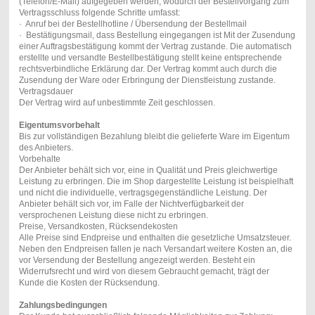
(Telefon/E-Mail) aufgegeben werden, wodurch der Bestellvorgang zum
Vertragsschluss folgende Schritte umfasst:
· Anruf bei der Bestellhotline / Übersendung der Bestellmail
· Bestätigungsmail, dass Bestellung eingegangen ist Mit der Zusendung
einer Auftragsbestätigung kommt der Vertrag zustande. Die automatisch
erstellte und versandte Bestellbestätigung stellt keine entsprechende
rechtsverbindliche Erklärung dar. Der Vertrag kommt auch durch die
Zusendung der Ware oder Erbringung der Dienstleistung zustande.
Vertragsdauer
Der Vertrag wird auf unbestimmte Zeit geschlossen.
Eigentumsvorbehalt
Bis zur vollständigen Bezahlung bleibt die gelieferte Ware im Eigentum
des Anbieters.
Vorbehalte
Der Anbieter behält sich vor, eine in Qualität und Preis gleichwertige
Leistung zu erbringen. Die im Shop dargestellte Leistung ist beispielhaft
und nicht die individuelle, vertragsgegenständliche Leistung. Der
Anbieter behält sich vor, im Falle der Nichtverfügbarkeit der
versprochenen Leistung diese nicht zu erbringen.
Preise, Versandkosten, Rücksendekosten
Alle Preise sind Endpreise und enthalten die gesetzliche Umsatzsteuer.
Neben den Endpreisen fallen je nach Versandart weitere Kosten an, die
vor Versendung der Bestellung angezeigt werden. Besteht ein
Widerrufsrecht und wird von diesem Gebraucht gemacht, trägt der
Kunde die Kosten der Rücksendung.
Zahlungsbedingungen