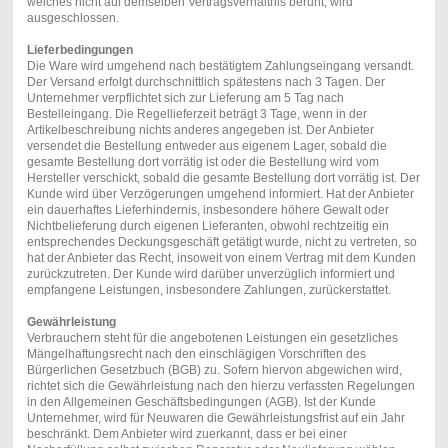
welches nicht auf demselben Vertragsverhältnis beruht, wird
ausgeschlossen.
Lieferbedingungen
Die Ware wird umgehend nach bestätigtem Zahlungseingang versandt.
Der Versand erfolgt durchschnittlich spätestens nach 3 Tagen. Der
Unternehmer verpflichtet sich zur Lieferung am 5 Tag nach
Bestelleingang. Die Regellieferzeit beträgt 3 Tage, wenn in der
Artikelbeschreibung nichts anderes angegeben ist. Der Anbieter
versendet die Bestellung entweder aus eigenem Lager, sobald die
gesamte Bestellung dort vorrätig ist oder die Bestellung wird vom
Hersteller verschickt, sobald die gesamte Bestellung dort vorrätig ist. Der
Kunde wird über Verzögerungen umgehend informiert. Hat der Anbieter
ein dauerhaftes Lieferhindernis, insbesondere höhere Gewalt oder
Nichtbelieferung durch eigenen Lieferanten, obwohl rechtzeitig ein
entsprechendes Deckungsgeschäft getätigt wurde, nicht zu vertreten, so
hat der Anbieter das Recht, insoweit von einem Vertrag mit dem Kunden
zurückzutreten. Der Kunde wird darüber unverzüglich informiert und
empfangene Leistungen, insbesondere Zahlungen, zurückerstattet.
Gewährleistung
Verbrauchern steht für die angebotenen Leistungen ein gesetzliches
Mängelhaftungsrecht nach den einschlägigen Vorschriften des
Bürgerlichen Gesetzbuch (BGB) zu. Sofern hiervon abgewichen wird,
richtet sich die Gewährleistung nach den hierzu verfassten Regelungen
in den Allgemeinen Geschäftsbedingungen (AGB). Ist der Kunde
Unternehmer, wird für Neuwaren die Gewährleistungsfrist auf ein Jahr
beschränkt. Dem Anbieter wird zuerkannt, dass er bei einer