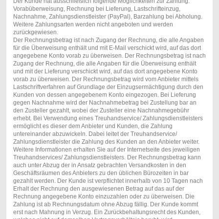
Der Kunde hat ausschließlich folgende Möglichkeiten zur Zahlung:
Vorabüberweisung, Rechnung bei Lieferung, Lastschrifteinzug,
Nachnahme, Zahlungsdienstleister (PayPal), Barzahlung bei Abholung.
Weitere Zahlungsarten werden nicht angeboten und werden
zurückgewiesen.
Der Rechnungsbetrag ist nach Zugang der Rechnung, die alle Angaben
für die Überweisung enthält und mit E-Mail verschickt wird, auf das dort
angegebene Konto vorab zu überweisen. Der Rechnungsbetrag ist nach
Zugang der Rechnung, die alle Angaben für die Überweisung enthält
und mit der Lieferung verschickt wird, auf das dort angegebene Konto
vorab zu überweisen. Der Rechnungsbetrag wird vom Anbieter mittels
Lastschriftverfahren auf Grundlage der Einzugsermächtigung durch den
Kunden von dessen angegebenem Konto eingezogen. Bei Lieferung
gegen Nachnahme wird der Nachnahmebetrag bei Zustellung bar an
den Zusteller gezahlt, wobei der Zusteller eine Nachnahmegebühr
erhebt. Bei Verwendung eines Treuhandservice/ Zahlungsdienstleisters
ermöglicht es dieser dem Anbieter und Kunden, die Zahlung
untereinander abzuwickeln. Dabei leitet der Treuhandservice/
Zahlungsdienstleister die Zahlung des Kunden an den Anbieter weiter.
Weitere Informationen erhalten Sie auf der Internetseite des jeweiligen
Treuhandservices/ Zahlungsdienstleisters. Der Rechnungsbetrag kann
auch unter Abzug der in Ansatz gebrachten Versandkosten in den
Geschäftsräumen des Anbieters zu den üblichen Bürozeiten in bar
gezahlt werden. Der Kunde ist verpflichtet innerhalb von 10 Tagen nach
Erhalt der Rechnung den ausgewiesenen Betrag auf das auf der
Rechnung angegebene Konto einzuzahlen oder zu überweisen. Die
Zahlung ist ab Rechnungsdatum ohne Abzug fällig. Der Kunde kommt
erst nach Mahnung in Verzug. Ein Zurückbehaltungsrecht des Kunden,