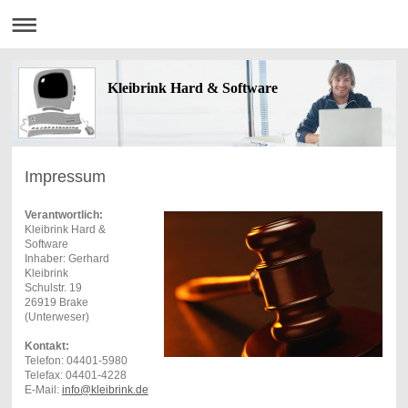
Kleibrink Hard & Software
Impressum
Verantwortlich:
Kleibrink Hard &
Software
Inhaber: Gerhard
Kleibrink
Schulstr. 19
26919 Brake
(Unterweser)
Kontakt:
Telefon: 04401-5980
Telefax: 04401-4228
E-Mail:
info@kleibrink.de