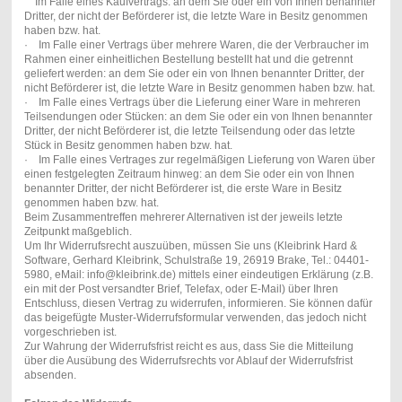
Im Falle eines Kaufvertrags: an dem Sie oder ein von Ihnen benannter
Dritter, der nicht der Beförderer ist, die letzte Ware in Besitz genommen
haben bzw. hat.
· Im Falle einer Vertrags über mehrere Waren, die der Verbraucher im
Rahmen einer einheitlichen Bestellung bestellt hat und die getrennt
geliefert werden: an dem Sie oder ein von Ihnen benannter Dritter, der
nicht Beförderer ist, die letzte Ware in Besitz genommen haben bzw. hat.
· Im Falle eines Vertrags über die Lieferung einer Ware in mehreren
Teilsendungen oder Stücken: an dem Sie oder ein von Ihnen benannter
Dritter, der nicht Beförderer ist, die letzte Teilsendung oder das letzte
Stück in Besitz genommen haben bzw. hat.
· Im Falle eines Vertrages zur regelmäßigen Lieferung von Waren über
einen festgelegten Zeitraum hinweg: an dem Sie oder ein von Ihnen
benannter Dritter, der nicht Beförderer ist, die erste Ware in Besitz
genommen haben bzw. hat.
Beim Zusammentreffen mehrerer Alternativen ist der jeweils letzte
Zeitpunkt maßgeblich.
Um Ihr Widerrufsrecht auszuüben, müssen Sie uns (Kleibrink Hard &
Software, Gerhard Kleibrink, Schulstraße 19, 26919 Brake, Tel.: 04401-
5980, eMail: info@kleibrink.de) mittels einer eindeutigen Erklärung (z.B.
ein mit der Post versandter Brief, Telefax, oder E-Mail) über Ihren
Entschluss, diesen Vertrag zu widerrufen, informieren. Sie können dafür
das beigefügte Muster-Widerrufsformular verwenden, das jedoch nicht
vorgeschrieben ist.
Zur Wahrung der Widerrufsfrist reicht es aus, dass Sie die Mitteilung
über die Ausübung des Widerrufsrechts vor Ablauf der Widerrufsfrist
absenden.