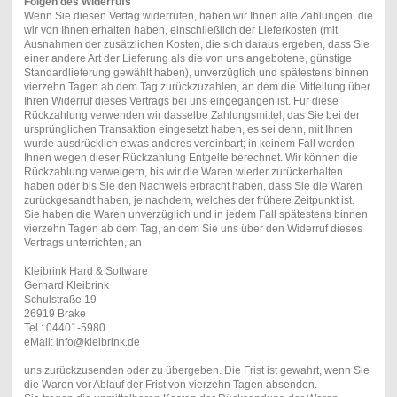
Folgen des Widerrufs
Wenn Sie diesen Vertag widerrufen, haben wir Ihnen alle Zahlungen, die
wir von Ihnen erhalten haben, einschließlich der Lieferkosten (mit
Ausnahmen der zusätzlichen Kosten, die sich daraus ergeben, dass Sie
einer andere Art der Lieferung als die von uns angebotene, günstige
Standardlieferung gewählt haben), unverzüglich und spätestens binnen
vierzehn Tagen ab dem Tag zurückzuzahlen, an dem die Mitteilung über
Ihren Widerruf dieses Vertrags bei uns eingegangen ist. Für diese
Rückzahlung verwenden wir dasselbe Zahlungsmittel, das Sie bei der
ursprünglichen Transaktion eingesetzt haben, es sei denn, mit Ihnen
wurde ausdrücklich etwas anderes vereinbart; in keinem Fall werden
Ihnen wegen dieser Rückzahlung Entgelte berechnet. Wir können die
Rückzahlung verweigern, bis wir die Waren wieder zurückerhalten
haben oder bis Sie den Nachweis erbracht haben, dass Sie die Waren
zurückgesandt haben, je nachdem, welches der frühere Zeitpunkt ist.
Sie haben die Waren unverzüglich und in jedem Fall spätestens binnen
vierzehn Tagen ab dem Tag, an dem Sie uns über den Widerruf dieses
Vertrags unterrichten, an
Kleibrink Hard & Software
Gerhard Kleibrink
Schulstraße 19
26919 Brake
Tel.: 04401-5980
eMail: info@kleibrink.de
uns zurückzusenden oder zu übergeben. Die Frist ist gewahrt, wenn Sie
die Waren vor Ablauf der Frist von vierzehn Tagen absenden.