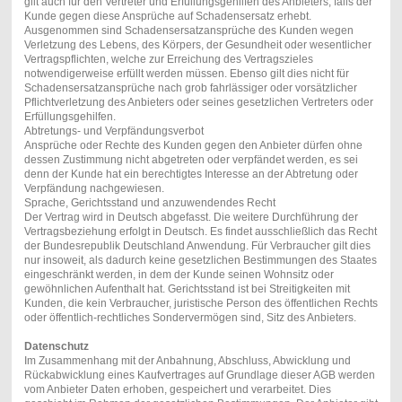
gilt auch für den Vertreter und Erfüllungsgehilfen des Anbieters, falls der
Kunde gegen diese Ansprüche auf Schadensersatz erhebt.
Ausgenommen sind Schadensersatzansprüche des Kunden wegen
Verletzung des Lebens, des Körpers, der Gesundheit oder wesentlicher
Vertragspflichten, welche zur Erreichung des Vertragszieles
notwendigerweise erfüllt werden müssen. Ebenso gilt dies nicht für
Schadensersatzansprüche nach grob fahrlässiger oder vorsätzlicher
Pflichtverletzung des Anbieters oder seines gesetzlichen Vertreters oder
Erfüllungsgehilfen.
Abtretungs- und Verpfändungsverbot
Ansprüche oder Rechte des Kunden gegen den Anbieter dürfen ohne
dessen Zustimmung nicht abgetreten oder verpfändet werden, es sei
denn der Kunde hat ein berechtigtes Interesse an der Abtretung oder
Verpfändung nachgewiesen.
Sprache, Gerichtsstand und anzuwendendes Recht
Der Vertrag wird in Deutsch abgefasst. Die weitere Durchführung der
Vertragsbeziehung erfolgt in Deutsch. Es findet ausschließlich das Recht
der Bundesrepublik Deutschland Anwendung. Für Verbraucher gilt dies
nur insoweit, als dadurch keine gesetzlichen Bestimmungen des Staates
eingeschränkt werden, in dem der Kunde seinen Wohnsitz oder
gewöhnlichen Aufenthalt hat. Gerichtsstand ist bei Streitigkeiten mit
Kunden, die kein Verbraucher, juristische Person des öffentlichen Rechts
oder öffentlich-rechtliches Sondervermögen sind, Sitz des Anbieters.
Datenschutz
Im Zusammenhang mit der Anbahnung, Abschluss, Abwicklung und
Rückabwicklung eines Kaufvertrages auf Grundlage dieser AGB werden
vom Anbieter Daten erhoben, gespeichert und verarbeitet. Dies